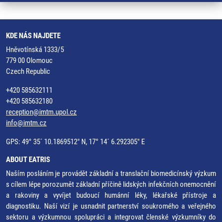
KDE NÁS NAJDETE
Hněvotínská 1333/5
779 00 Olomouc
Czech Republic
+420 585632111
+420 585632180
reception@imtm.upol.cz
info@imtm.cz
GPS: 49° 35´ 10.1869512" N, 17° 14´ 6.292305" E
ABOUT EATRIS
Naším posláním je provádět základní a translační biomedicínský výzkum
s cílem lépe porozumět základní příčině lidských infekčních onemocnění
a rakoviny a vyvíjet budoucí humánní léky, lékařské přístroje a
diagnostiku. Naší vizí je usnadnit partnerství soukromého a veřejného
sektoru a výzkumnou spolupráci a integrovat členské výzkumníky do