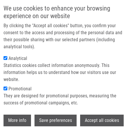
Přejít k hlavnímu obsahu
Main navigatio
We use cookies to enhance your browsing
Domů
experience on our website
O nás
By clicking the "Accept all cookies" button, you confirm your
Drobečková navigace
Domů
The Role Of BRCA1 In Non-small Cell Lung Cancer
Partner institutions
consent to the access and processing of the personal data and
their possible sharing with our selected partners (including
Technologie a služby
The role of BRCA1 in non-small cell
analytical tools).
Výzkum
lung cancer
Analytical
Statistics cookies collect information anonymously. This
Kontakt
information helps us to understand how our visitors use our
E-shop
website.
GACHECHILADZE, M., J. ŠKARDA
Promotional
The role of BRCA1 in non-small cell lung
They are designed for promotional purposes, measuring the
cancer. Biomedical Papers of the Medical
success of promotional campaigns, etc.
Faculty of Palacký University, Olomouc,
Czech Republic. 2012, 156(3), 200-203,
Wi
ISSN: 1213-8118, PMID:
23069884
,
More info
Save preferences
Accept all cookies