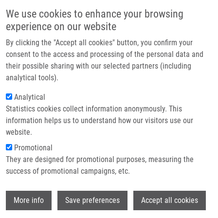
Přejít k hlavnímu obsahu
Main navigatio
We use cookies to enhance your browsing
Domů
experience on our website
O nás
By clicking the "Accept all cookies" button, you confirm your
Drobečková navigace
Domů
Růžičková Eliška B.Sc.
Partner institutions
consent to the access and processing of the personal data and
their possible sharing with our selected partners (including
Technologie a služby
Růžičková Eliška B.Sc.
analytical tools).
Výzkum
Analytical
Statistics cookies collect information anonymously. This
Kontakt
information helps us to understand how our visitors use our
E-shop
website.
E-mail:
eliska.ruzickova@upol.cz
Skupiny:
MAGISTERSKÝ STUDENT
Promotional
They are designed for promotional purposes, measuring the
success of promotional campaigns, etc.
Wi
More info
Save preferences
Accept all cookies