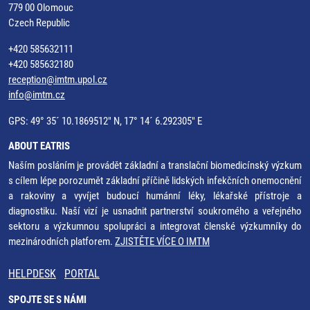
779 00 Olomouc
Czech Republic
+420 585632111
+420 585632180
reception@imtm.upol.cz
info@imtm.cz
GPS: 49° 35´ 10.1869512" N, 17° 14´ 6.292305" E
ABOUT EATRIS
Naším posláním je provádět základní a translační biomedicínský výzkum
s cílem lépe porozumět základní příčině lidských infekčních onemocnění
a rakoviny a vyvíjet budoucí humánní léky, lékařské přístroje a
diagnostiku. Naší vizí je usnadnit partnerství soukromého a veřejného
sektoru a výzkumnou spolupráci a integrovat členské výzkumníky do
mezinárodních platforem.
ZJISTĚTE VÍCE O IMTM
HELPDESK
PORTAL
SPOJTE SE S NÁMI