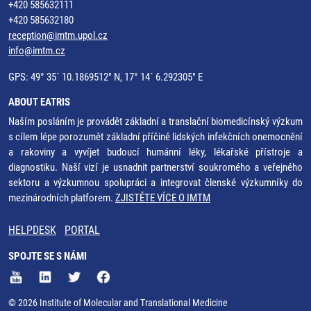
+420 585632111
+420 585632180
reception@imtm.upol.cz
info@imtm.cz
GPS: 49° 35´ 10.1869512" N, 17° 14´ 6.292305" E
ABOUT EATRIS
Naším posláním je provádět základní a translační biomedicínský výzkum
s cílem lépe porozumět základní příčině lidských infekčních onemocnění
a rakoviny a vyvíjet budoucí humánní léky, lékařské přístroje a
diagnostiku. Naší vizí je usnadnit partnerství soukromého a veřejného
sektoru a výzkumnou spolupráci a integrovat členské výzkumníky do
mezinárodních platforem.
ZJISTĚTE VÍCE O IMTM
HELPDESK
PORTAL
SPOJTE SE S NÁMI
© 2026 Institute of Molecular and Translational Medicine