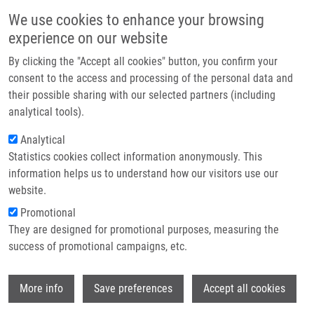
Přejít k hlavnímu obsahu
Main navigatio
We use cookies to enhance your browsing
Domů
experience on our website
O nás
By clicking the "Accept all cookies" button, you confirm your
Drobečková navigace
Domů
Večeřová Eliška
Partner institutions
consent to the access and processing of the personal data and
their possible sharing with our selected partners (including
Technologie a služby
Večeřová Eliška
analytical tools).
Výzkum
Analytical
Statistics cookies collect information anonymously. This
Kontakt
information helps us to understand how our visitors use our
E-shop
website.
E-mail:
eliska.vecerova01@upol.cz
Promotional
Skupiny:
BAKALÁŘSKÝ STUDENT,
They are designed for promotional purposes, measuring the
ÚMTM, LEM
success of promotional campaigns, etc.
Wi
More info
Save preferences
Accept all cookies