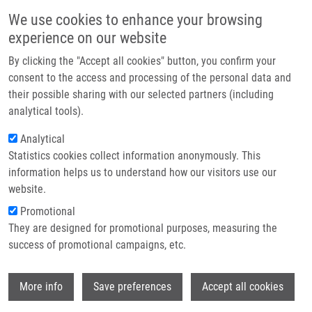
Přejít k hlavnímu obsahu
Main navigatio
We use cookies to enhance your browsing
Domů
experience on our website
O nás
By clicking the "Accept all cookies" button, you confirm your
Drobečková navigace
Domů
Tkadlecová Hana
Partner institutions
consent to the access and processing of the personal data and
their possible sharing with our selected partners (including
Technologie a služby
Tkadlecová Hana
analytical tools).
Výzkum
Analytical
Statistics cookies collect information anonymously. This
Kontakt
information helps us to understand how our visitors use our
E-shop
website.
E-mail:
hana.tkadlecova@upol.cz
Telefon:
+420 585632172
Promotional
Skupiny:
ÚMTM, LIG, PERSONÁL
They are designed for promotional purposes, measuring the
success of promotional campaigns, etc.
Wi
More info
Save preferences
Accept all cookies