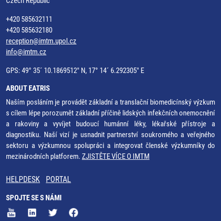
Czech Republic
+420 585632111
+420 585632180
reception@imtm.upol.cz
info@imtm.cz
GPS: 49° 35´ 10.1869512" N, 17° 14´ 6.292305" E
ABOUT EATRIS
Naším posláním je provádět základní a translační biomedicínský výzkum
s cílem lépe porozumět základní příčině lidských infekčních onemocnění
a rakoviny a vyvíjet budoucí humánní léky, lékařské přístroje a
diagnostiku. Naší vizí je usnadnit partnerství soukromého a veřejného
sektoru a výzkumnou spolupráci a integrovat členské výzkumníky do
mezinárodních platforem.
ZJISTĚTE VÍCE O IMTM
HELPDESK
PORTAL
SPOJTE SE S NÁMI