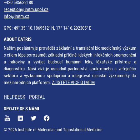
+420 585632180
reception@imtm.upol.cz
info@imtm.cz
GPS: 49° 35´ 10.1869512" N, 17° 14´ 6.292305" E
ABOUT EATRIS
Naším posláním je provádět základní a translační biomedicínský výzkum
s cílem lépe porozumět základní příčině lidských infekčních onemocnění
a rakoviny a vyvíjet budoucí humánní léky, lékařské přístroje a
diagnostiku. Naší vizí je usnadnit partnerství soukromého a veřejného
sektoru a výzkumnou spolupráci a integrovat členské výzkumníky do
mezinárodních platforem.
ZJISTĚTE VÍCE O IMTM
HELPDESK
PORTAL
SPOJTE SE S NÁMI
© 2026 Institute of Molecular and Translational Medicine