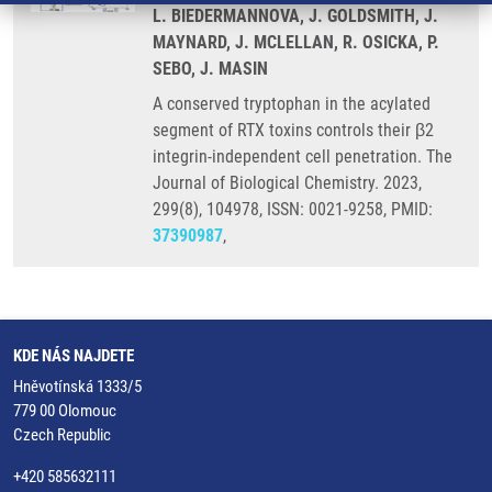
L. BIEDERMANNOVA, J. GOLDSMITH, J.
MAYNARD, J. MCLELLAN, R. OSICKA, P.
SEBO, J. MASIN
A conserved tryptophan in the acylated
segment of RTX toxins controls their β2
integrin-independent cell penetration. The
Journal of Biological Chemistry. 2023,
299(8), 104978, ISSN: 0021-9258, PMID:
37390987
,
KDE NÁS NAJDETE
Hněvotínská 1333/5
779 00 Olomouc
Czech Republic
+420 585632111