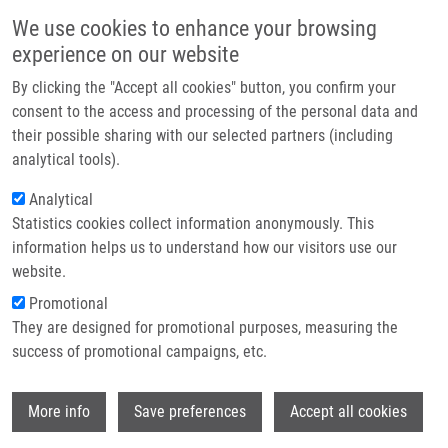
Přejít k hlavnímu obsahu
Main navigatio
We use cookies to enhance your browsing
Domů
experience on our website
O nás
By clicking the "Accept all cookies" button, you confirm your
Drobečková navigace
Domů
Partner institutions
consent to the access and processing of the personal data and
A Conserved Tryptophan In The Acylated Segment Of RTX Toxins
their possible sharing with our selected partners (including
Technologie a služby
Controls Their Β2 Integrin-independent Cell Penetration
analytical tools).
Výzkum
Analytical
A conserved tryptophan in the
Statistics cookies collect information anonymously. This
Kontakt
acylated segment of RTX toxins
information helps us to understand how our visitors use our
controls their β2 integrin-
E-shop
website.
independent cell penetration
Promotional
They are designed for promotional purposes, measuring the
success of promotional campaigns, etc.
OSICKOVA, A., L. KNOBLOCHOVA, L.
Wi
More info
Save preferences
Accept all cookies
BUMBA, P. MAN, Z. KALANINOVA, A.
LEPESHEVA, D. JURNECKA, M. CIZKOVA,