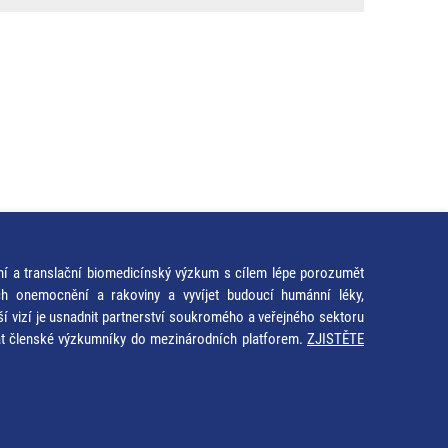
ní a translační biomedicínský výzkum s cílem lépe porozumět
ích onemocnění a rakoviny a vyvíjet budoucí humánní léky,
ší vizí je usnadnit partnerství soukromého a veřejného sektoru
at členské výzkumníky do mezinárodních platforem.
ZJISTĚTE