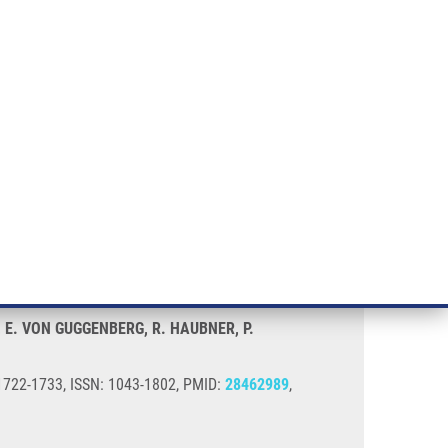
ÝZKUM RAKOVINY
INTRANET
PŘIHLÁSIT SE
CZECH
e a služby
Výzkum
Kontakt
E-shop
, E. VON GUGGENBERG, R. HAUBNER, P.
 1722-1733, ISSN: 1043-1802, PMID:
28462989
,