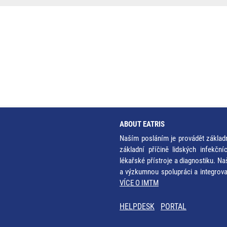
ABOUT EATRIS
Naším posláním je provádět základ
základní příčině lidských infekčn
lékařské přístroje a diagnostiku. Na
a výzkumnou spolupráci a integrov
VÍCE O IMTM
HELPDESK
PORTAL