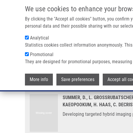
Přejít k hlavnímu obsahu
We use cookies to enhance your brow
By clicking the "Accept all cookies" button, you confirm
personal data and their possible sharing with our selecte
Analytical
Statistics cookies collect information anonymously. This
Drobečková navigace
Promotional
Domů
Developing Targeted Hybrid Imaging Probes By Chelator
They are designed for promotional purposes, measuring 
Developing targeted hybrid imag
More info
Save preferences
Accept all co
SUMMER, D., L. GROSSRUBATSCHE
KAEOPOOKUM, H. HAAS, C. DECRI
Developing targeted hybrid imaging 