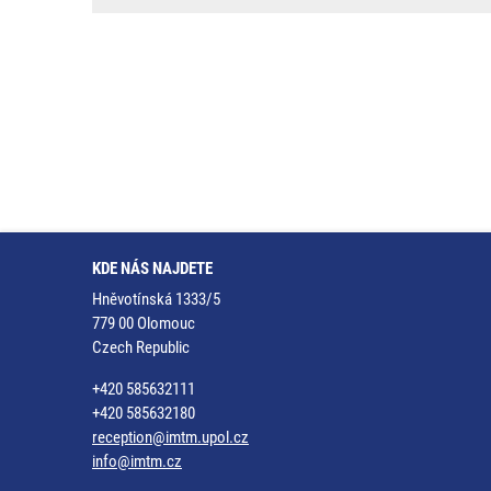
KDE NÁS NAJDETE
Hněvotínská 1333/5
779 00 Olomouc
Czech Republic
+420 585632111
+420 585632180
reception@imtm.upol.cz
info@imtm.cz