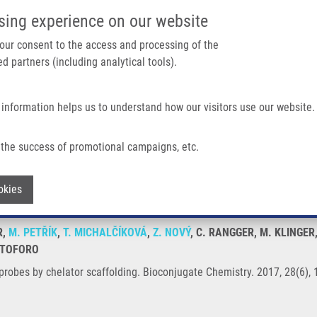
IMTM PORTÁL
PODPOŘTE V
sing experience on our website
Main navigation
 your consent to the access and processing of the
d partners (including analytical tools).
Domů
O nás
Partner institutions
Technologi
 information helps us to understand how our visitors use our website.
 Scaffolding
the success of promotional campaigns, etc.
ing probes by chelator scaffolding
Withdraw consent
okies
R,
M. PETŘÍK
,
T. MICHALČÍKOVÁ
,
Z. NOVÝ
, C. RANGGER, M. KLINGER
STOFORO
probes by chelator scaffolding. Bioconjugate Chemistry. 2017, 28(6),