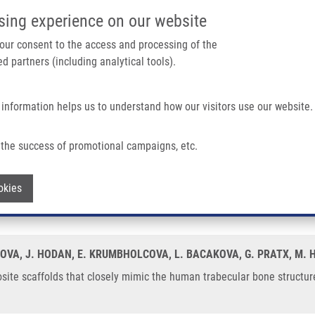
IMTM PORTÁL
PODPOŘTE V
sing experience on our website
Main navigation
 your consent to the access and processing of the
d partners (including analytical tools).
Domů
O nás
Partner institutions
Technologi
 information helps us to understand how our visitors use our website.
t Closely Mimic The Human Trabecular Bone Structure For Tissue Engineering
the success of promotional campaigns, etc.
composite scaffolds that closely mimic 
Withdraw consent
okies
KOVA, J. HODAN, E. KRUMBHOLCOVA, L. BACAKOVA, G. PRATX, M. 
site scaffolds that closely mimic the human trabecular bone structur