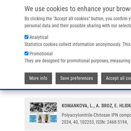
Přejít k hlavnímu obsahu
We use cookies to enhance your brow
By clicking the "Accept all cookies" button, you confirm
personal data and their possible sharing with our selecte
Analytical
Statistics cookies collect information anonymously. This
Drobečková navigace
Promotional
Domů
Polyacrylonitrile-Chitosan IPN Composite Scaffolds Tha
They are designed for promotional purposes, measuring 
Polyacrylonitrile-Chitosan IPN 
More info
Save preferences
Accept all co
structure for tissue engineering
KOMANKOVA, L., A. BROZ, E. HLID
Polyacrylonitrile-Chitosan IPN compo
2024, 40, 102253, ISSN: 2468-5194,