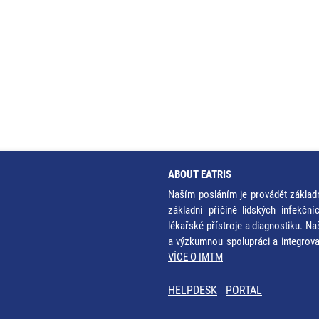
ABOUT EATRIS
Naším posláním je provádět základ
základní příčině lidských infekčn
lékařské přístroje a diagnostiku. Na
a výzkumnou spolupráci a integrov
VÍCE O IMTM
HELPDESK
PORTAL