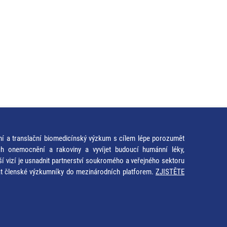
ní a translační biomedicínský výzkum s cílem lépe porozumět
ích onemocnění a rakoviny a vyvíjet budoucí humánní léky,
ší vizí je usnadnit partnerství soukromého a veřejného sektoru
at členské výzkumníky do mezinárodních platforem.
ZJISTĚTE