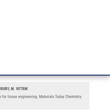
ÝZKUM RAKOVINY
INTRANET
PŘIHLÁSIT SE
CZECH
e a služby
Výzkum
Kontakt
E-shop
the human trabecular bone
HRUBY, M. VETRIK
e for tissue engineering. Materials Today Chemistry.