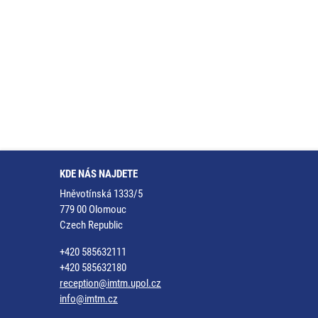
KDE NÁS NAJDETE
Hněvotínská 1333/5
779 00 Olomouc
Czech Republic
+420 585632111
+420 585632180
reception@imtm.upol.cz
info@imtm.cz