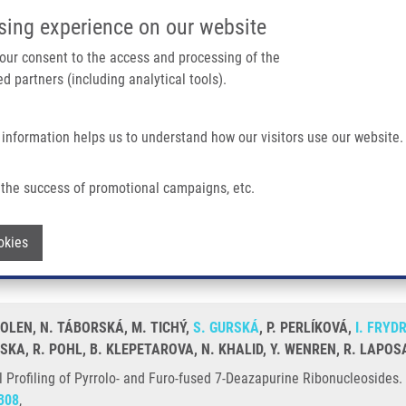
IMTM PORTÁL
PODPOŘTE V
sing experience on our website
Main navigation
 your consent to the access and processing of the
d partners (including analytical tools).
Domů
O nás
Partner institutions
Technologi
 information helps us to understand how our visitors use our website.
olo- And Furo-fused 7-Deazapurine Ribonucleosides
the success of promotional campaigns, etc.
viral Profiling of Pyrrolo- and Furo-fu
Withdraw consent
okies
MOLEN, N. TÁBORSKÁ, M. TICHÝ,
S. GURSKÁ
, P. PERLÍKOVÁ,
I. FRYD
KA, R. POHL, B. KLEPETAROVA, N. KHALID, Y. WENREN, R. LAPOS
l Profiling of Pyrrolo- and Furo-fused 7-Deazapurine Ribonucleosides.
308
,