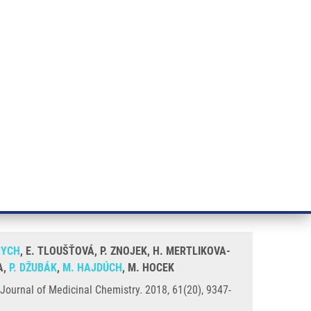
ÝZKUM RAKOVINY
INTRANET
PŘIHLÁSIT SE
CZECH
e a služby
Výzkum
Kontakt
E-shop
sed 7-Deazapurine
RYCH
, E. TLOUŠŤOVÁ, P. ZNOJEK, H. MERTLIKOVA-
A,
P. DŽUBÁK
,
M. HAJDÚCH
, M. HOCEK
 Journal of Medicinal Chemistry. 2018, 61(20), 9347-