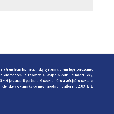
ní a translační biomedicínský výzkum s cílem lépe porozumět
ích onemocnění a rakoviny a vyvíjet budoucí humánní léky,
ší vizí je usnadnit partnerství soukromého a veřejného sektoru
at členské výzkumníky do mezinárodních platforem.
ZJISTĚTE