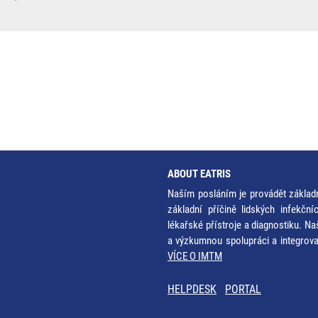
ABOUT EATRIS
Naším posláním je provádět základ
základní příčině lidských infekčn
lékařské přístroje a diagnostiku. Na
a výzkumnou spolupráci a integrov
VÍCE O IMTM
HELPDESK
PORTAL