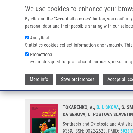
Přejít k hlavnímu obsahu
We use cookies to enhance your brow
By clicking the "Accept all cookies" button, you confirm
personal data and their possible sharing with our selecte
Analytical
Statistics cookies collect information anonymously. This
Drobečková navigace
Promotional
Domů
Synthesis And Cytotoxic And Antiviral Profiling Of Pyrr
They are designed for promotional purposes, measuring 
Synthesis and Cytotoxic and Anti
More info
Save preferences
Accept all co
Ribonucleosides
TOKARENKO, A.,
B. LIŠKOVÁ
, S. S
KAISEROVA, L. POSTOVA SLAVETINS
Synthesis and Cytotoxic and Antivira
9359, ISSN: 0022-2623, PMID:
30281