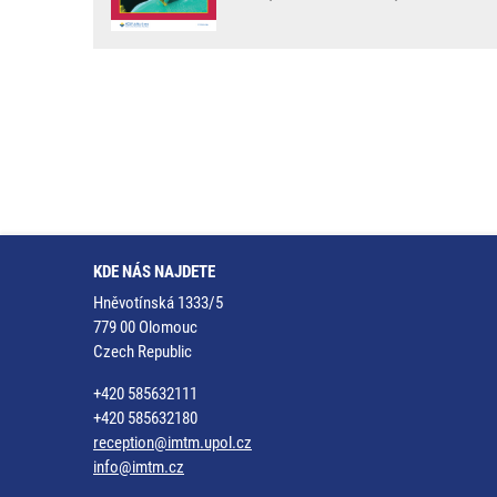
KDE NÁS NAJDETE
Hněvotínská 1333/5
779 00 Olomouc
Czech Republic
+420 585632111
+420 585632180
reception@imtm.upol.cz
info@imtm.cz