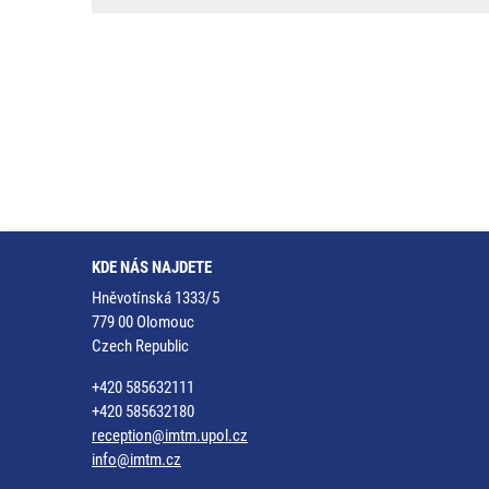
KDE NÁS NAJDETE
Hněvotínská 1333/5
779 00 Olomouc
Czech Republic
+420 585632111
+420 585632180
reception@imtm.upol.cz
info@imtm.cz