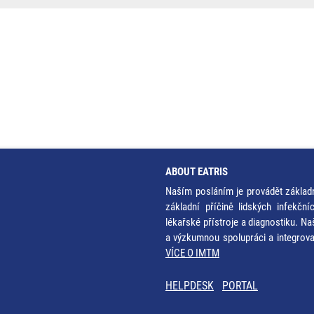
ABOUT EATRIS
Naším posláním je provádět základ
základní příčině lidských infekčn
lékařské přístroje a diagnostiku. Na
a výzkumnou spolupráci a integrov
VÍCE O IMTM
HELPDESK
PORTAL