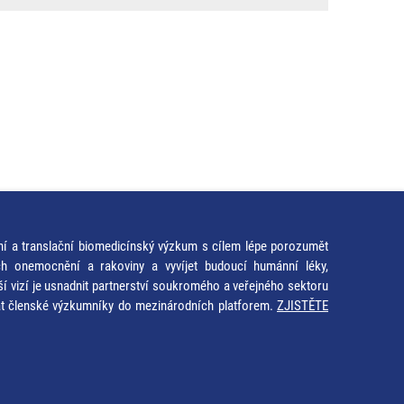
ní a translační biomedicínský výzkum s cílem lépe porozumět
ích onemocnění a rakoviny a vyvíjet budoucí humánní léky,
ší vizí je usnadnit partnerství soukromého a veřejného sektoru
at členské výzkumníky do mezinárodních platforem.
ZJISTĚTE