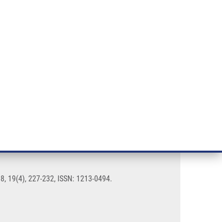
ÝZKUM RAKOVINY
INTRANET
PŘIHLÁSIT SE
CZECH
e a služby
Výzkum
Kontakt
E-shop
doteliomu
, 19(4), 227-232, ISSN: 1213-0494.