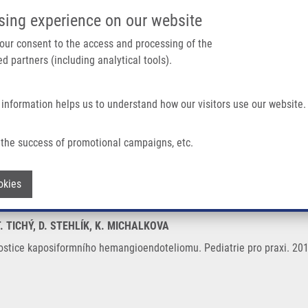
IMTM PORTÁL
PODPOŘTE V
sing experience on our website
Main navigation
 your consent to the access and processing of the
d partners (including analytical tools).
Domů
O nás
Partner institutions
Technologi
 information helps us to understand how our visitors use our website.
mního Hemangioendoteliomu
the success of promotional campaigns, etc.
diagnostice kaposiformního hemangioen
Withdraw consent
okies
. TICHÝ, D. STEHLÍK, K. MICHALKOVA
ostice kaposiformního hemangioendoteliomu. Pediatrie pro praxi. 2018