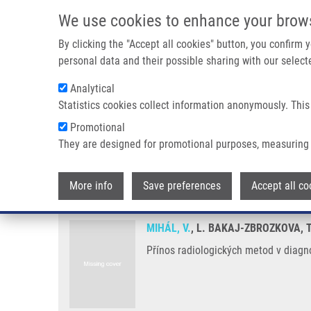
Přejít k hlavnímu obsahu
We use cookies to enhance your brow
By clicking the "Accept all cookies" button, you confirm
personal data and their possible sharing with our selecte
Analytical
Statistics cookies collect information anonymously. This
Drobečková navigace
Promotional
Domů
Přínos Radiologických Metod V Diagnostice Kaposifor
They are designed for promotional purposes, measuring 
Přínos radiologických metod v 
More info
Save preferences
Accept all co
MIHÁL, V.
, L. BAKAJ-ZBROZKOVA, T
Přínos radiologických metod v diagn