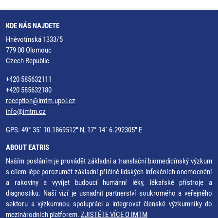
KDE NÁS NAJDETE
Hněvotínská 1333/5
779 00 Olomouc
Czech Republic
+420 585632111
+420 585632180
reception@imtm.upol.cz
info@imtm.cz
GPS: 49° 35´ 10.1869512" N, 17° 14´ 6.292305" E
ABOUT EATRIS
Naším posláním je provádět základní a translační biomedicínský výzkum
s cílem lépe porozumět základní příčině lidských infekčních onemocnění
a rakoviny a vyvíjet budoucí humánní léky, lékařské přístroje a
diagnostiku. Naší vizí je usnadnit partnerství soukromého a veřejného
sektoru a výzkumnou spolupráci a integrovat členské výzkumníky do
mezinárodních platforem.
ZJISTĚTE VÍCE O IMTM