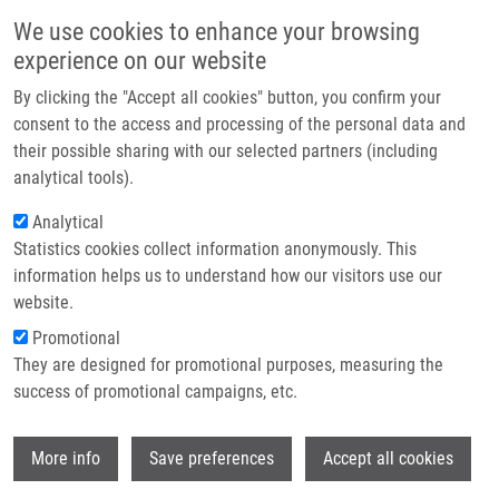
Přejít k hlavnímu obsahu
Main navigatio
We use cookies to enhance your browsing
Domů
experience on our website
O nás
By clicking the "Accept all cookies" button, you confirm your
Drobečková navigace
Domů
Tomanová Monika
Partner institutions
consent to the access and processing of the personal data and
their possible sharing with our selected partners (including
Technologie a služby
Tomanová Monika
analytical tools).
Výzkum
Analytical
Statistics cookies collect information anonymously. This
Kontakt
information helps us to understand how our visitors use our
E-shop
website.
E-mail:
monika.tomanova01@upol.cz
Promotional
Skupiny:
MEDCHEM,
They are designed for promotional purposes, measuring the
MAGISTERSKÝ STUDENT
success of promotional campaigns, etc.
Wi
More info
Save preferences
Accept all cookies