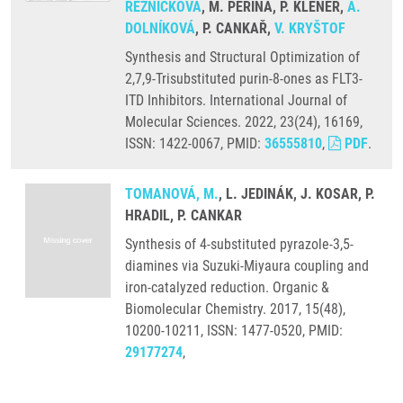
ŘEZNÍČKOVÁ
, M. PERINA, P. KLENER,
A.
DOLNÍKOVÁ
, P. CANKAŘ,
V. KRYŠTOF
Synthesis and Structural Optimization of
2,7,9-Trisubstituted purin-8-ones as FLT3-
ITD Inhibitors. International Journal of
Molecular Sciences. 2022, 23(24), 16169,
ISSN: 1422-0067, PMID:
36555810
,
PDF
.
TOMANOVÁ, M.
, L. JEDINÁK, J. KOSAR, P.
HRADIL, P. CANKAR
Synthesis of 4-substituted pyrazole-3,5-
diamines via Suzuki-Miyaura coupling and
iron-catalyzed reduction. Organic &
Biomolecular Chemistry. 2017, 15(48),
10200-10211, ISSN: 1477-0520, PMID:
29177274
,