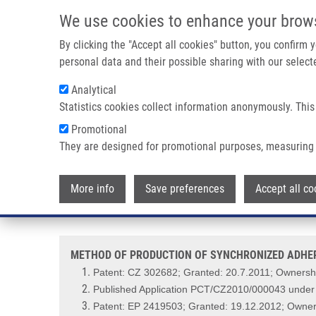
Přejít k hlavnímu obsahu
We use cookies to enhance your brow
By clicking the "Accept all cookies" button, you confirm
personal data and their possible sharing with our selecte
Analytical
Statistics cookies collect information anonymously. This
Drobečková navigace
Promotional
Domů
METHOD OF PRODUCTION OF SYNCHRONIZED ADHERENTL
They are designed for promotional purposes, measuring 
METHOD OF PRODUCTION OF SY
More info
Save preferences
Accept all co
CARRYING OUT SAID METHOD (M
METHOD OF PRODUCTION OF SYNCHRONIZED ADHERE
Patent: CZ 302682; Granted: 20.7.2011; Ownershi
Published Application PCT/CZ2010/000043 unde
Patent: EP 2419503; Granted: 19.12.2012; Owners