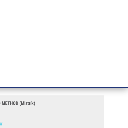
ÝZKUM RAKOVINY
INTRANET
PŘIHLÁSIT SE
CZECH
e a služby
Výzkum
Kontakt
E-shop
ík)
LL LINES AND DEVICE FOR
METHOD (Mistrík)
ří