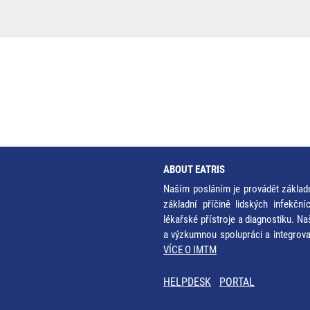
ABOUT EATRIS
Naším posláním je provádět základ
základní příčině lidských infekčn
lékařské přístroje a diagnostiku. Na
a výzkumnou spolupráci a integrov
VÍCE O IMTM
HELPDESK
PORTAL