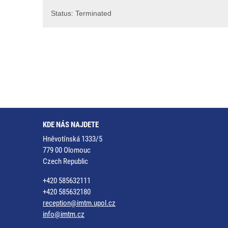
Status: Terminated
KDE NÁS NAJDETE
Hněvotínská 1333/5
779 00 Olomouc
Czech Republic
+420 585632111
+420 585632180
reception@imtm.upol.cz
info@imtm.cz