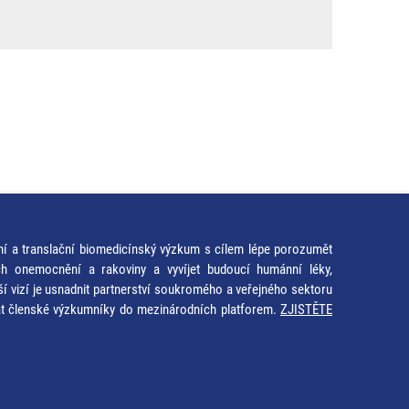
ní a translační biomedicínský výzkum s cílem lépe porozumět
ích onemocnění a rakoviny a vyvíjet budoucí humánní léky,
ší vizí je usnadnit partnerství soukromého a veřejného sektoru
at členské výzkumníky do mezinárodních platforem.
ZJISTĚTE