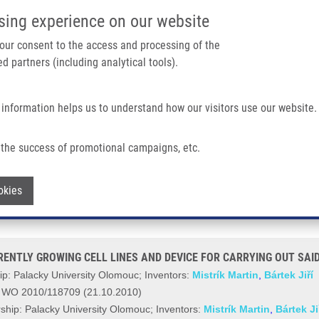
IMTM PORTÁL
PODPOŘTE V
sing experience on our website
Main navigation
 your consent to the access and processing of the
d partners (including analytical tools).
Domů
O nás
Partner institutions
Technologi
 information helps us to understand how our visitors use our website.
Y GROWING CELL LINES AND DEVICE FOR CARRYING OUT SAID METHOD (Mistr
the success of promotional campaigns, etc.
NCHRONIZED ADHERENTLY GROWING CE
Withdraw consent
okies
istrík)
NTLY GROWING CELL LINES AND DEVICE FOR CARRYING OUT SAID 
p: Palacky University Olomouc;
Inventors:
Mistrík Martin
,
Bártek Jiří
r WO 2010/118709 (21.10.2010)
hip: Palacky University Olomouc; Inventors:
Mistrík Martin
,
Bártek Ji