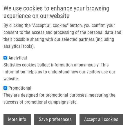
Přejít k hlavnímu obsahu
Main navigatio
We use cookies to enhance your browsing
Domů
experience on our website
O nás
By clicking the "Accept all cookies" button, you confirm your
Drobečková navigace
Domů
Partner institutions
consent to the access and processing of the personal data and
PYRIDINOPYRROLOPYRIMIDINE RIBONUCLEOSIDES FOR THERAPEUTIC
their possible sharing with our selected partners (including
Technologie a služby
USE (Veselovská)
analytical tools).
Výzkum
Analytical
PYRIDINOPYRROLOPYRIMIDINE
Statistics cookies collect information anonymously. This
Kontakt
RIBONUCLEOSIDES FOR
information helps us to understand how our visitors use our
THERAPEUTIC USE (Veselovská)
E-shop
website.
Promotional
They are designed for promotional purposes, measuring the
success of promotional campaigns, etc.
PYRIDINOPYRROLOPYRIMIDINE RIBONUCLEOSIDES FOR
THERAPEUTIC USE (Veselovská)
Wi
Patent: CZ 308104; Granted: 27. 11. 2019; Ownership:
More info
Save preferences
Accept all cookies
Institute of Organic Chemistry and Biochemistry CAS,