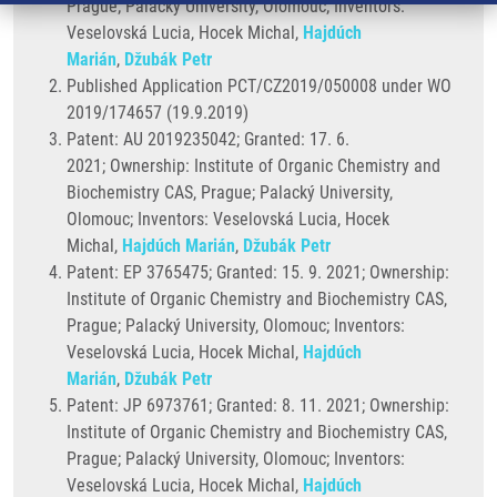
Prague; Palacký University, Olomouc; Inventors:
Veselovská Lucia, Hocek Michal,
Hajdúch
Marián
,
Džubák Petr
Published Application PCT/CZ2019/050008 under WO
2019/174657 (19.9.2019)
Patent: AU 2019235042; Granted: 17. 6.
2021; Ownership: Institute of Organic Chemistry and
Biochemistry CAS, Prague; Palacký University,
Olomouc; Inventors: Veselovská Lucia, Hocek
Michal,
Hajdúch Marián
,
Džubák Petr
Patent: EP 3765475; Granted: 15. 9. 2021; Ownership:
Institute of Organic Chemistry and Biochemistry CAS,
Prague; Palacký University, Olomouc; Inventors:
Veselovská Lucia, Hocek Michal,
Hajdúch
Marián
,
Džubák Petr
Patent: JP 6973761; Granted: 8. 11. 2021; Ownership:
Institute of Organic Chemistry and Biochemistry CAS,
Prague; Palacký University, Olomouc; Inventors:
Veselovská Lucia, Hocek Michal,
Hajdúch