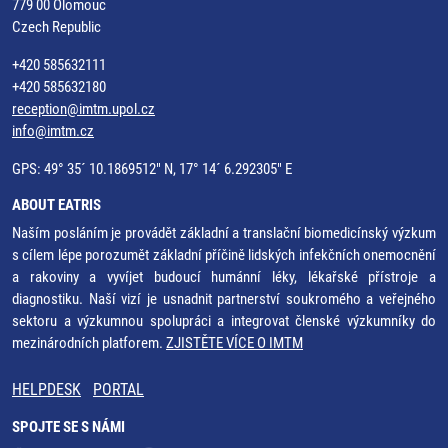
779 00 Olomouc
Czech Republic
+420 585632111
+420 585632180
reception@imtm.upol.cz
info@imtm.cz
GPS: 49° 35´ 10.1869512" N, 17° 14´ 6.292305" E
ABOUT EATRIS
Naším posláním je provádět základní a translační biomedicínský výzkum
s cílem lépe porozumět základní příčině lidských infekčních onemocnění
a rakoviny a vyvíjet budoucí humánní léky, lékařské přístroje a
diagnostiku. Naší vizí je usnadnit partnerství soukromého a veřejného
sektoru a výzkumnou spolupráci a integrovat členské výzkumníky do
mezinárodních platforem.
ZJISTĚTE VÍCE O IMTM
HELPDESK
PORTAL
SPOJTE SE S NÁMI