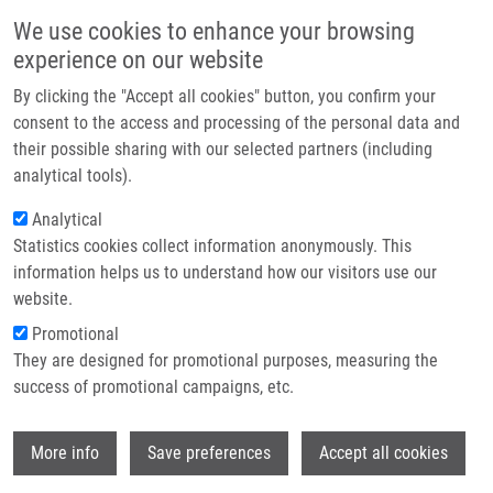
Přejít k hlavnímu obsahu
Main navigatio
We use cookies to enhance your browsing
Domů
experience on our website
O nás
By clicking the "Accept all cookies" button, you confirm your
Drobečková navigace
Domů
In Vivo Methods For Evaluation Of Radiolabelled Compounds
Partner institutions
consent to the access and processing of the personal data and
their possible sharing with our selected partners (including
Technologie a služby
In vivo methods for evaluation of
analytical tools).
Výzkum
radiolabelled compounds
Analytical
Statistics cookies collect information anonymously. This
Kontakt
information helps us to understand how our visitors use our
E-shop
website.
PETŘÍK, M.
,
Z. NOVÝ
Promotional
In vivo methods for evaluation of radiolabelled compounds,
They are designed for promotional purposes, measuring the
1.vyd., Olomouc, Palacky University, 2021, 38, 291-298,
success of promotional campaigns, etc.
Dedication: LO1304, ISBN: 978-80-244-6049-9,
Wi
More info
Save preferences
Accept all cookies