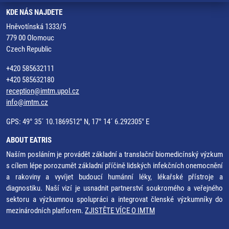
KDE NÁS NAJDETE
Hněvotínská 1333/5
779 00 Olomouc
Czech Republic
+420 585632111
+420 585632180
reception@imtm.upol.cz
info@imtm.cz
GPS: 49° 35´ 10.1869512" N, 17° 14´ 6.292305" E
ABOUT EATRIS
Naším posláním je provádět základní a translační biomedicínský výzkum
s cílem lépe porozumět základní příčině lidských infekčních onemocnění
a rakoviny a vyvíjet budoucí humánní léky, lékařské přístroje a
diagnostiku. Naší vizí je usnadnit partnerství soukromého a veřejného
sektoru a výzkumnou spolupráci a integrovat členské výzkumníky do
mezinárodních platforem.
ZJISTĚTE VÍCE O IMTM