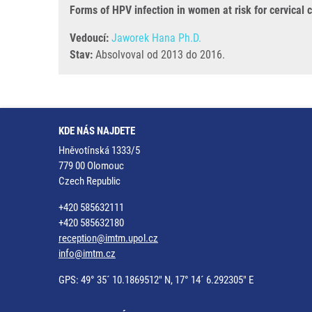
Forms of HPV infection in women at risk for cervical
Vedoucí:
Jaworek Hana Ph.D.
Stav:
Absolvoval od 2013 do 2016.
KDE NÁS NAJDETE
Hněvotínská 1333/5
779 00 Olomouc
Czech Republic
+420 585632111
+420 585632180
reception@imtm.upol.cz
info@imtm.cz
GPS: 49° 35´ 10.1869512" N, 17° 14´ 6.292305" E