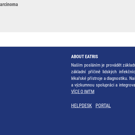
 carcinoma
ABOUT EATRIS
Naším posláním je provádět základ
základní příčině lidských infekčn
lékařské přístroje a diagnostiku. Na
a výzkumnou spolupráci a integrov
VÍCE O IMTM
HELPDESK
PORTAL