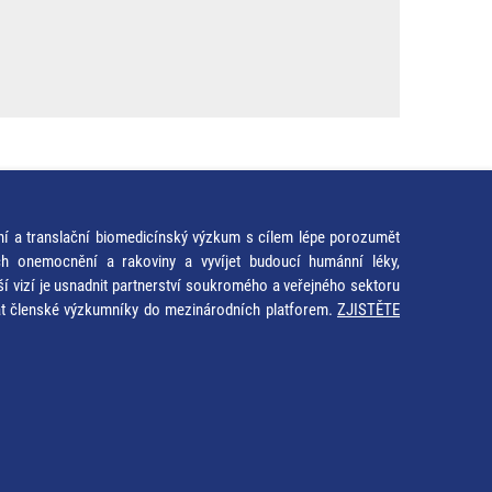
ní a translační biomedicínský výzkum s cílem lépe porozumět
ích onemocnění a rakoviny a vyvíjet budoucí humánní léky,
ší vizí je usnadnit partnerství soukromého a veřejného sektoru
at členské výzkumníky do mezinárodních platforem.
ZJISTĚTE