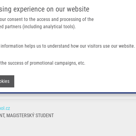
IMTM PORTÁL
PODPOŘTE V
sing experience on our website
Main navigation
 your consent to the access and processing of the
d partners (including analytical tools).
Domů
O nás
Partner institutions
Technologi
 information helps us to understand how our visitors use our website.
the success of promotional campaigns, etc.
Withdraw consent
okies
ol.cz
T, MAGISTERSKÝ STUDENT