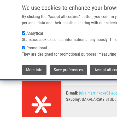
Přejít k hlavnímu obsahu
We use cookies to enhance your brow
By clicking the "Accept all cookies" button, you confirm
personal data and their possible sharing with our selecte
Analytical
Statistics cookies collect information anonymously. This
Drobečková navigace
Promotional
Domů
Martinková Júlia
They are designed for promotional purposes, measuring 
Martinková Júlia
More info
Save preferences
Accept all co
E-mail:
julia.martinkova01@up
Skupiny:
BAKALÁŘSKÝ STUDEN