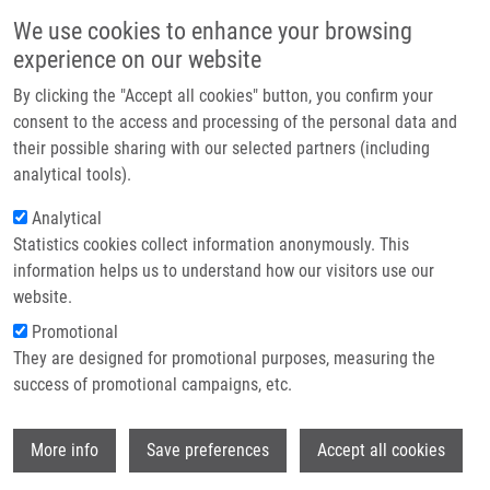
Přejít k hlavnímu obsahu
Main navigatio
We use cookies to enhance your browsing
Domů
experience on our website
O nás
By clicking the "Accept all cookies" button, you confirm your
Drobečková navigace
Domů
Horka Vladimír
Partner institutions
consent to the access and processing of the personal data and
their possible sharing with our selected partners (including
Technologie a služby
Horka Vladimír
analytical tools).
Výzkum
Analytical
Statistics cookies collect information anonymously. This
Kontakt
information helps us to understand how our visitors use our
E-shop
website.
E-mail:
vladimir.horka01@upol.cz
Skupiny:
BAKALÁŘSKÝ STUDENT,
Promotional
MAGISTERSKÝ STUDENT,
They are designed for promotional purposes, measuring the
MEDCHEM
success of promotional campaigns, etc.
Wi
More info
Save preferences
Accept all cookies