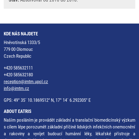
KDE NÁS NAJDETE
Hněvotínská 1333/5
779 00 Olomouc
Czech Republic
+420 585632111
+420 585632180
reception@imtm.upol.cz
info@imtm.cz
GPS: 49° 35´ 10.1869512" N, 17° 14´ 6.292305" E
ABOUT EATRIS
Naším posláním je provádět základní a translační biomedicínský výzkum
s cílem lépe porozumět základní příčině lidských infekčních onemocnění
a rakoviny a vyvíjet budoucí humánní léky, lékařské přístroje a