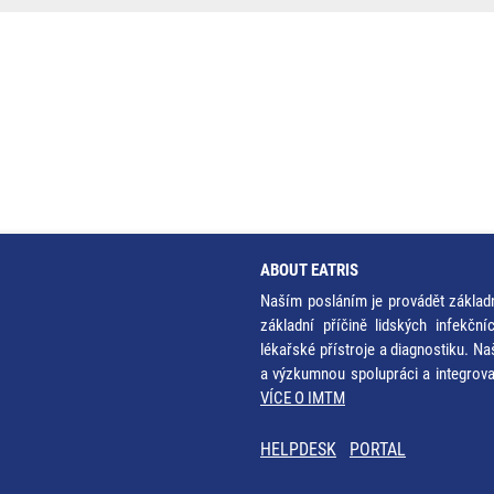
ABOUT EATRIS
Naším posláním je provádět základ
základní příčině lidských infekčn
lékařské přístroje a diagnostiku. Na
a výzkumnou spolupráci a integrov
VÍCE O IMTM
HELPDESK
PORTAL