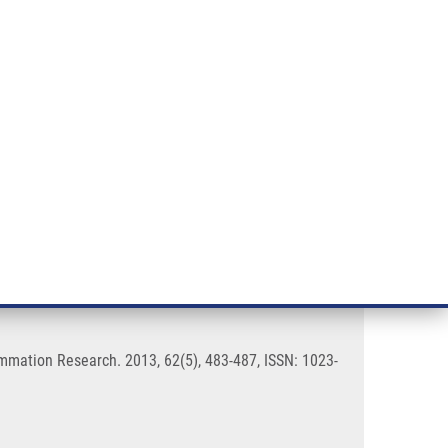
ÝZKUM RAKOVINY
INTRANET
PŘIHLÁSIT SE
CZECH
e a služby
Výzkum
Kontakt
E-shop
o prosthetic joint infection
lammation Research. 2013, 62(5), 483-487, ISSN: 1023-