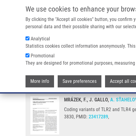
Přejít k hlavnímu obsahu
We use cookies to enhance your brow
By clicking the "Accept all cookies" button, you confirm
personal data and their possible sharing with our selecte
Analytical
Statistics cookies collect information anonymously. This
Drobečková navigace
Promotional
Domů
Coding Variants Of TLR2 And TLR4 Genes Do Not Substant
They are designed for promotional purposes, measuring 
Coding variants of TLR2 and TLR4
More info
Save preferences
Accept all co
MRÁZEK, F., J. GALLO,
A. SŤAHELO
Coding variants of TLR2 and TLR4 gen
3830, PMID:
23417289
,