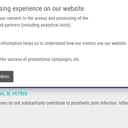
IMTM PORTÁL
PODPOŘTE V
sing experience on our website
Main navigation
 your consent to the access and processing of the
d partners (including analytical tools).
Domů
O nás
Partner institutions
Technologi
 information helps us to understand how our visitors use our website.
ially Contribute To Prosthetic Joint Infection
the success of promotional campaigns, etc.
 genes do not substantially contribute t
Withdraw consent
okies
VÁ
,
M. PETŘEK
es do not substantially contribute to prosthetic joint infection. Inf