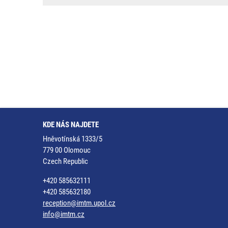
KDE NÁS NAJDETE
Hněvotínská 1333/5
779 00 Olomouc
Czech Republic
+420 585632111
+420 585632180
reception@imtm.upol.cz
info@imtm.cz