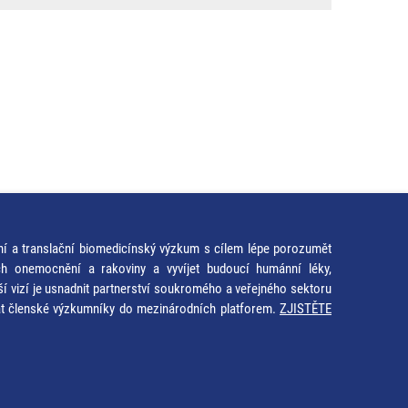
ní a translační biomedicínský výzkum s cílem lépe porozumět
ích onemocnění a rakoviny a vyvíjet budoucí humánní léky,
ší vizí je usnadnit partnerství soukromého a veřejného sektoru
at členské výzkumníky do mezinárodních platforem.
ZJISTĚTE