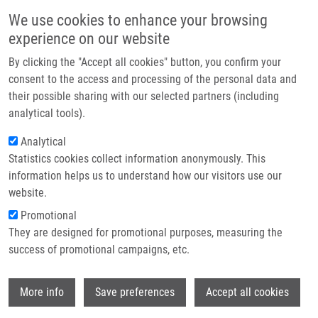
Přejít k hlavnímu obsahu
Main navigatio
We use cookies to enhance your browsing
Domů
experience on our website
O nás
By clicking the "Accept all cookies" button, you confirm your
Drobečková navigace
Domů
Partner institutions
consent to the access and processing of the personal data and
Nociceptin/orphanin FQ Opioid Receptor (NOP) Selective Ligand
their possible sharing with our selected partners (including
Technologie a služby
MCOPPB Links Anxiolytic And Senolytic Effects
analytical tools).
Výzkum
Analytical
Nociceptin/orphanin FQ opioid
Statistics cookies collect information anonymously. This
Kontakt
receptor (NOP) selective ligand
information helps us to understand how our visitors use our
MCOPPB links anxiolytic and
E-shop
website.
senolytic effects
Promotional
They are designed for promotional purposes, measuring the
success of promotional campaigns, etc.
RAFFAELE, M., K. KOVACOVICOVA, T.
Wi
More info
Save preferences
Accept all cookies
BIAGINI, O. LO RE, J. FROHLICH, S.
GIALLONGO, J. NHAN, A. GIANNONE, D.