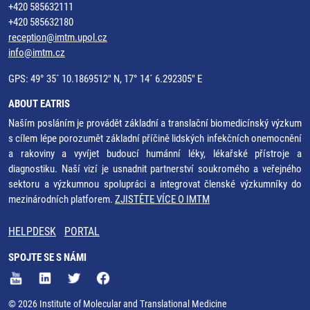
+420 585632111
+420 585632180
reception@imtm.upol.cz
info@imtm.cz
GPS: 49° 35´ 10.1869512" N, 17° 14´ 6.292305" E
ABOUT EATRIS
Naším posláním je provádět základní a translační biomedicínský výzkum
s cílem lépe porozumět základní příčině lidských infekčních onemocnění
a rakoviny a vyvíjet budoucí humánní léky, lékařské přístroje a
diagnostiku. Naší vizí je usnadnit partnerství soukromého a veřejného
sektoru a výzkumnou spolupráci a integrovat členské výzkumníky do
mezinárodních platforem.
ZJISTĚTE VÍCE O IMTM
HELPDESK
PORTAL
SPOJTE SE S NÁMI
© 2026 Institute of Molecular and Translational Medicine