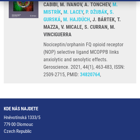
CABIBI, M. IVANOV, A. TONCHEV,
M.
MISTRÍK
,
M. LACEY
,
P. DŽUBÁK
,
S.
GURSKÁ
,
M. HAJDÚCH
, J. BÁRTEK, T.
MAZZA, V. MICALE, S. CURRAN, M.
VINCIGUERRA
Nociceptin/orphanin FQ opioid receptor
(NOP) selective ligand MCOPPB links
anxiolytic and senolytic effects.
Geroscience. 2021, 44(1), 463-483, ISSN:
2509-2715, PMID:
34820764
,
KDE NÁS NAJDETE
Hněvotínská 1333/5
779 00 Olomouc
Czech Republic